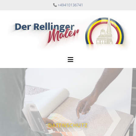
Zum Inhalt springen
+49410136741

DATENSCHUTZ