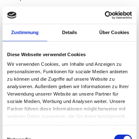
Softwareprogramme gelöscht werden. Dies ist in allen gängigen
Internetbrowsern möglich. Deaktiviert die betroffene Person die
Setzung von Cookies in dem genutzten Internetbrowser, sind unter
Zustimmung
Details
Über Cookies
Umständen nicht alle Funktionen unserer Internetseite vollumfänglich
nutzbar.
Diese Webseite verwendet Cookies
Wir verwenden Cookies, um Inhalte und Anzeigen zu
Notwendige Cookies
personalisieren, Funktionen für soziale Medien anbieten
zu können und die Zugriffe auf unsere Website zu
Diese Cookies sind wichtig, damit Besucher die Website durchsuchen
analysieren. Außerdem geben wir Informationen zu Ihrer
und ihre Funktionen nutzen können. Keine dieser Informationen kann
Verwendung unserer Website an unsere Partner für
zur Identifizierung von Besuchern verwendet werden, da alle Daten
soziale Medien, Werbung und Analysen weiter. Unsere
Partner führen diese Informationen möglicherweise mit
anonymisiert sind.
weiteren Daten zusammen, die Sie ihnen bereitgestellt
haben oder die sie im Rahmen Ihrer Nutzung der Dienste
1.) Sitzung
gesammelt haben.
Einwilligungsauswahl